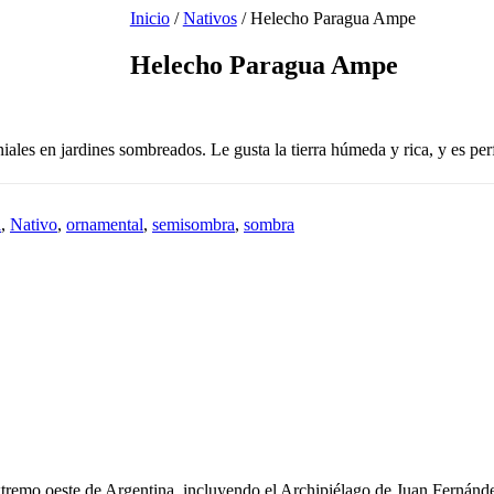
Inicio
/
Nativos
/ Helecho Paragua Ampe
Helecho Paragua Ampe
ales en jardines sombreados. Le gusta la tierra húmeda y rica, y es per
l
,
Nativo
,
ornamental
,
semisombra
,
sombra
xtremo oeste de Argentina, incluyendo el Archipiélago de Juan Fernánd