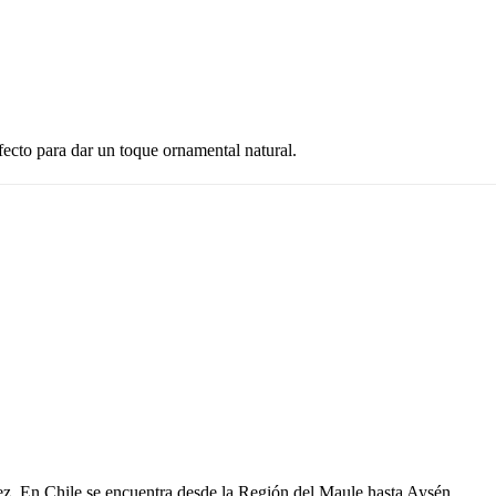
fecto para dar un toque ornamental natural.
ez. En Chile se encuentra desde la Región del Maule hasta Aysén.