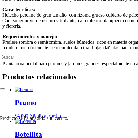
Características:
Helecho perenne de gran tamaño, con rizoma grueso cubierto de pelos 
Cara superior verde oscuro y brillante; cara inferior blanquecina con p
y florería.
Requerimientos y manejo:
Prefiere sombra o semisombra, suelos húmedos, ricos en materia orgán
requiere poda frecuente; se recomienda retirar hojas dañadas para man
Usos:
Planta ornamental para parques y jardines grandes, especialmente en á
Productos relacionados
Peumo
$
4.000
Añadir al carrito
Producto
se ha añadido a tu carrito.
Botellita