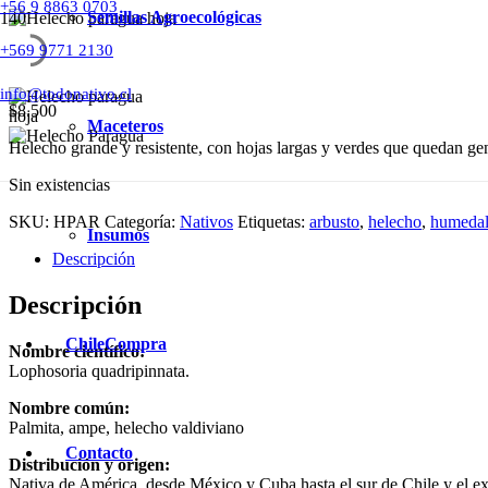
+56 9 8863 0703
Semillas Agroecológicas
+569 9771 2130
info@todonativo.cl
$
8.500
Maceteros
Helecho grande y resistente, con hojas largas y verdes que quedan geni
Sin existencias
SKU:
HPAR
Categoría:
Nativos
Etiquetas:
arbusto
,
helecho
,
humeda
Insumos
Descripción
Descripción
ChileCompra
Nombre científico:
Lophosoria quadripinnata.
Nombre común:
Palmita, ampe, helecho valdiviano
Contacto
Distribución y origen:
Nativa de América, desde México y Cuba hasta el sur de Chile y el e