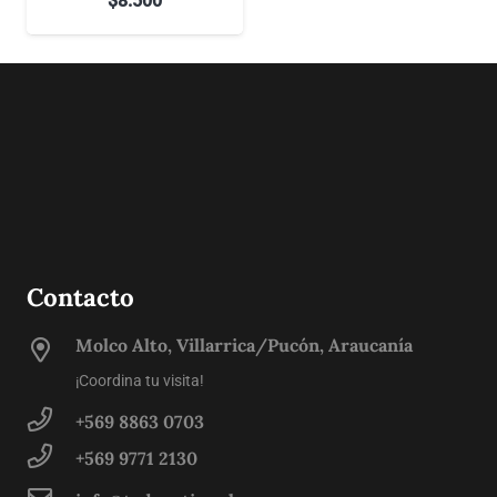
$
8.500
Contacto
Molco Alto, Villarrica/Pucón, Araucanía
¡Coordina tu visita!
+569 8863 0703
+569 9771 2130