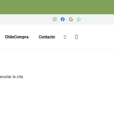
p
Descartar
ChileCompra
Contacto
celar la cita.