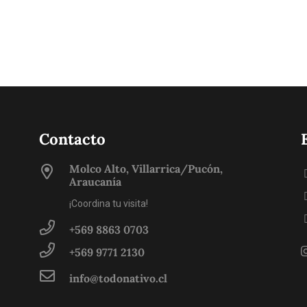
Contacto
Molco Alto, Villarrica/Pucón,
Araucanía
¡Coordina tu visita!
+569 8863 0703
+569 9771 2130
info@todonativo.cl