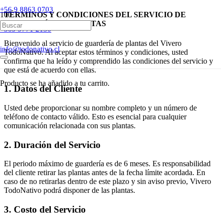
+56 9 8863 0703
TÉRMINOS Y CONDICIONES DEL SERVICIO DE
GUARDERÍA DE PLANTAS
+569 9771 2130
Bienvenido al servicio de guardería de plantas del Vivero
info@todonativo.cl
TodoNativo. Al aceptar estos términos y condiciones, usted
confirma que ha leído y comprendido las condiciones del servicio y
que está de acuerdo con ellas.
Producto
se ha añadido a tu carrito.
1.
Datos del Cliente
Usted debe proporcionar su nombre completo y un número de
teléfono de contacto válido. Esto es esencial para cualquier
comunicación relacionada con sus plantas.
2.
Duración del Servicio
El periodo máximo de guardería es de 6 meses. Es responsabilidad
del cliente retirar las plantas antes de la fecha límite acordada. En
caso de no retirarlas dentro de este plazo y sin aviso previo, Vivero
TodoNativo podrá disponer de las plantas.
3.
Costo del Servicio