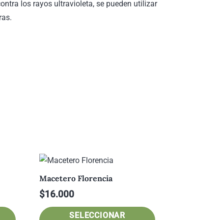
ntra los rayos ultravioleta, se pueden utilizar
ras.
Macetero Florencia
$
16.000
Este
Este
SELECCIONAR