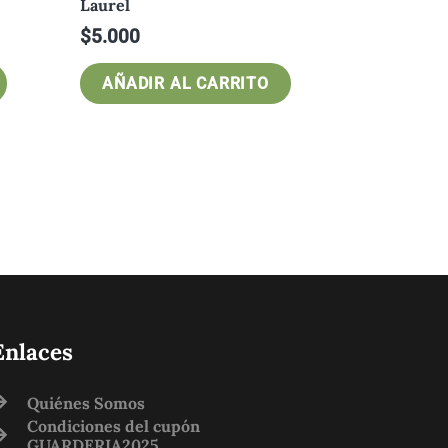
Laurel
$
5.000
AÑADIR AL CARRITO
Enlaces
Quiénes Somos
Condiciones del cupón
GUARDERIA2025