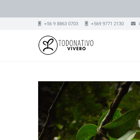
+56 9 8863 0703
+569 9771 2130
i