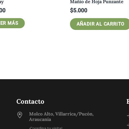
ay
Mañío de Hoja Punzante
00
$
5.000
EER MÁS
AÑADIR AL CARRITO
Contacto
Molco Alto, Villarrica/Pucón,
Araucanía
¡Coordina tu visita!