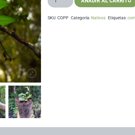
AÑADIR AL CARRITO
Rojo
cantidad
SKU:
COPP
Categoría:
Nativos
Etiquetas:
com