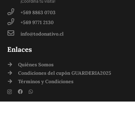
¡Coordina tu visita!
+569 8863 0703
+569 9771 2130
info@todonativo.cl
Enlaces
Quiénes Somos
Condiciones del cupón GUARDERIA2025
Términos y Condiciones