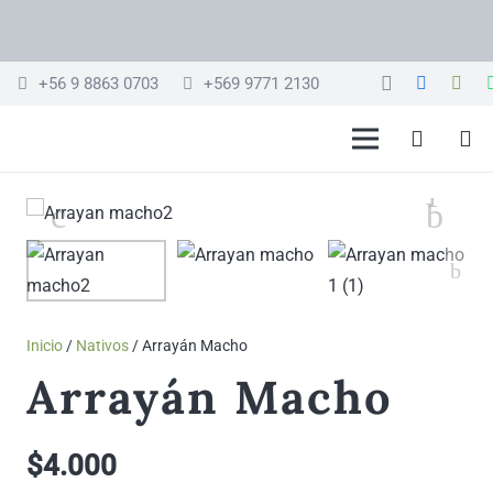
+56 9 8863 0703
+569 9771 2130
Inicio
/
Nativos
/ Arrayán Macho
Arrayán Macho
$
4.000