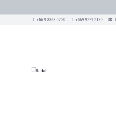
+56 9 8863 0703
+569 9771 2130
i