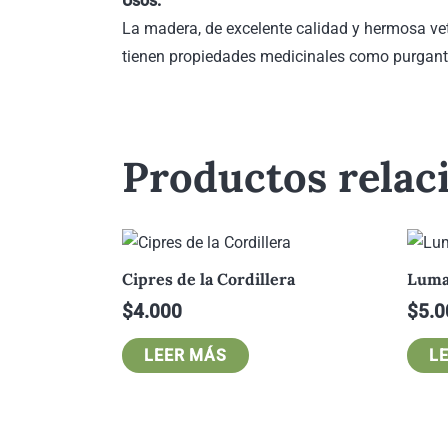
Usos:
La madera, de excelente calidad y hermosa veta
tienen propiedades medicinales como purgant
Productos relac
Cipres de la Cordillera
Lum
$
4.000
$
5.0
LEER MÁS
L