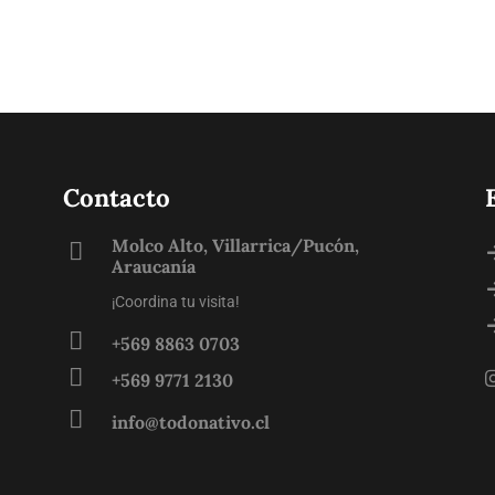
Contacto
Molco Alto, Villarrica/Pucón,
Araucanía
¡Coordina tu visita!
+569 8863 0703
+569 9771 2130
info@todonativo.cl