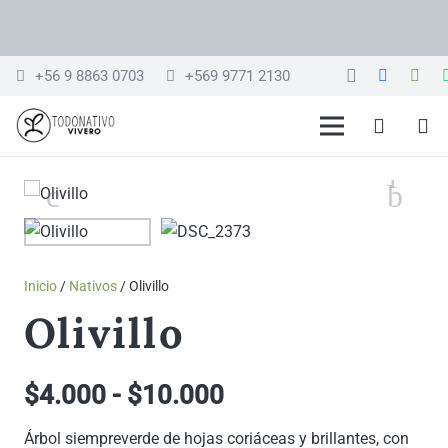
+56 9 8863 0703
+569 9771 2130
Inicio
/
Nativos
/ Olivillo
Olivillo
Rango
$
4.000
-
$
10.000
de
Árbol siempreverde de hojas coriáceas y brillantes, con