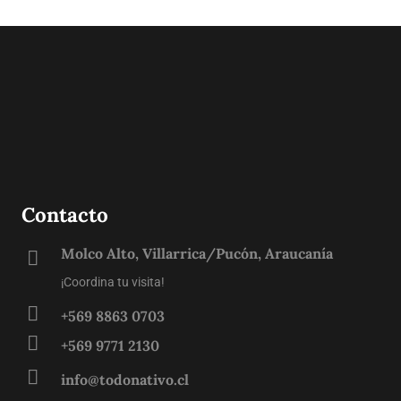
Contacto
Molco Alto, Villarrica/Pucón, Araucanía
¡Coordina tu visita!
+569 8863 0703
+569 9771 2130
info@todonativo.cl