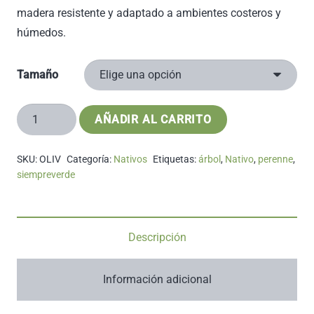
precios:
madera resistente y adaptado a ambientes costeros y
desde
húmedos.
$4.000
hasta
Tamaño
$10.000
Olivillo
AÑADIR AL CARRITO
cantidad
SKU:
OLIV
Categoría:
Nativos
Etiquetas:
árbol
,
Nativo
,
perenne
,
siempreverde
Descripción
Información adicional