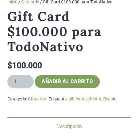
Inicio
/
Giftcards
/ Gift Card $100.000 para TodoNativo
Gift Card
$100.000 para
TodoNativo
$
100.000
Gift
AÑADIR AL CARRITO
Card
$100.000
Categoría:
Giftcards
Etiquetas:
gift card
,
giftcard
,
Regalo
para
TodoNativo
cantidad
Descripción