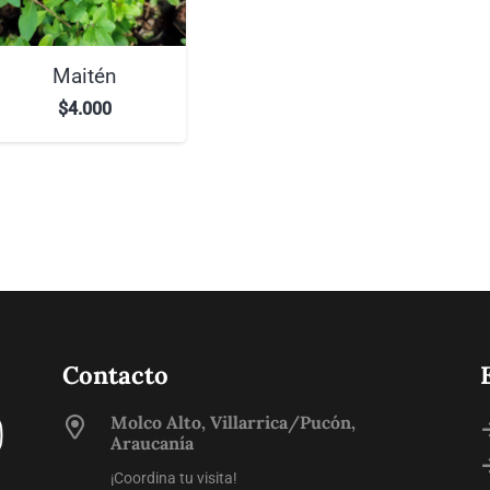
Maitén
$
4.000
Contacto
Molco Alto, Villarrica/Pucón,
Araucanía
¡Coordina tu visita!