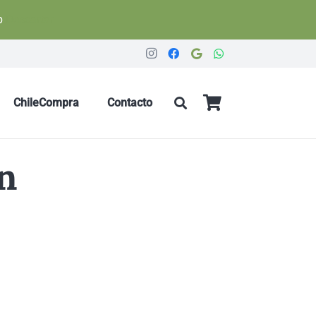
pp
Descartar
ChileCompra
Contacto
n