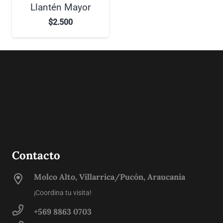
Llantén Mayor
$
2.500
Contacto
Molco Alto, Villarrica/Pucón, Araucanía
¡Coordina tu visita!
+569 8863 0703