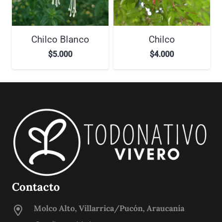
Chilco Blanco
Chilco
$
5.000
$
4.000
Contacto
Molco Alto, Villarrica/Pucón, Araucanía