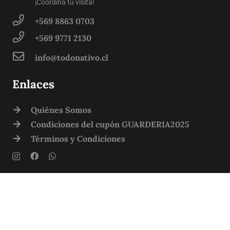
¡Coordina tu visita!
+569 8863 0703
+569 9771 2130
info@todonativo.cl
Enlaces
Quiénes Somos
Condiciones del cupón GUARDERIA2025
Términos y Condiciones