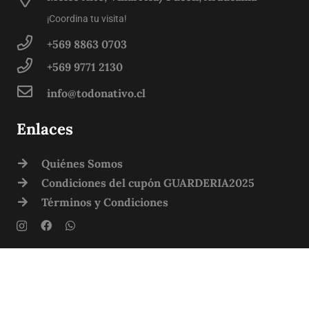
¡Coordina tu visita!
+569 8863 0703
+569 9771 2130
info@todonativo.cl
Enlaces
Quiénes Somos
Condiciones del cupón GUARDERIA2025
Términos y Condiciones