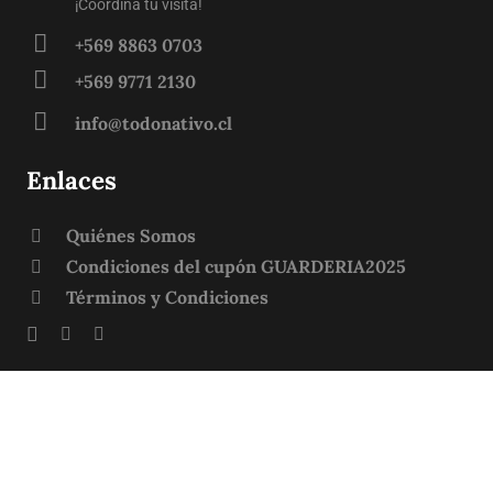
¡Coordina tu visita!
+569 8863 0703
+569 9771 2130
info@todonativo.cl
Enlaces
Quiénes Somos
Condiciones del cupón GUARDERIA2025
Términos y Condiciones