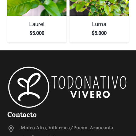
Laurel
Luma
$
5.000
$
5.000
Contacto
Molco Alto, Villarrica/Pucón, Araucanía