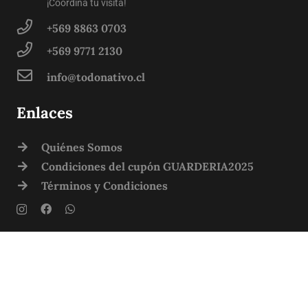
¡Coordina tu visita!
+569 8863 0703
+569 9771 2130
info@todonativo.cl
Enlaces
Quiénes Somos
Condiciones del cupón GUARDERIA2025
Términos y Condiciones